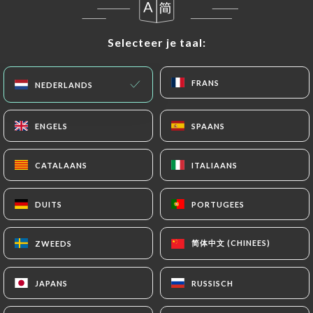
Vandaag gesloten
Selecteer je taal:
Selecteer je taal:
FRANS
FRANS
NEDERLANDS
NEDERLANDS
Maison Villemanzy
ENGELS
ENGELS
SPAANS
SPAANS
300 REVIEW
CATALAANS
CATALAANS
ITALIAANS
ITALIAANS
RESTAURANT FRANÇAIS
25 Montée Saint-Sébastien
DUITS
DUITS
PORTUGEES
PORTUGEES
69001 Lyon France
简体中文 (CHINEES)
简体中文 (CHINEES)
ZWEEDS
ZWEEDS
JAPANS
JAPANS
RUSSISCH
RUSSISCH
Wie zijn wij?