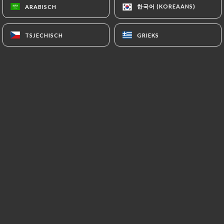
한국어 (KOREAANS)
한국어 (KOREAANS)
ARABISCH
ARABISCH
TSJECHISCH
TSJECHISCH
GRIEKS
GRIEKS
Chers clients notre rubrique contact
n'est plus fonctionnelle pendant un
court moment. Merci de nous adresser
vos demandes particulières à
maisonvillemanzy
@yahoo.fr
Maison Villemanzy
Perché sur les pentes de la Croix
Rousse, à 2 pas de l'opéra de Lyon et de
l'Hôtel de ville, cuisine de bistrot et
plats canailles dans un décor élégant