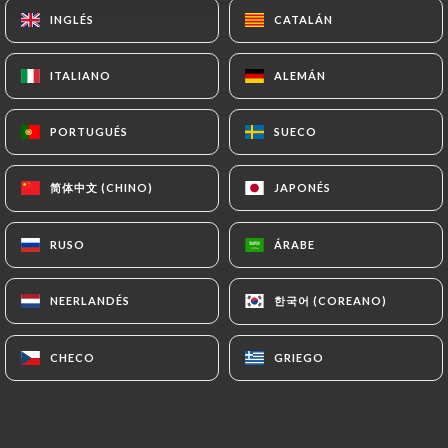
INGLÉS
INGLÉS
CATALÁN
CATALÁN
ITALIANO
ITALIANO
ALEMÁN
ALEMÁN
PORTUGUÉS
PORTUGUÉS
SUECO
SUECO
简体中文 (CHINO)
简体中文 (CHINO)
JAPONÉS
JAPONÉS
RUSO
RUSO
ÁRABE
ÁRABE
한국어 (COREANO)
한국어 (COREANO)
NEERLANDÉS
NEERLANDÉS
CHECO
CHECO
GRIEGO
GRIEGO