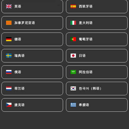
英语
英语
西班牙语
西班牙语
加泰罗尼亚语
加泰罗尼亚语
意大利语
意大利语
德语
德语
葡萄牙语
葡萄牙语
瑞典语
瑞典语
日语
日语
俄语
俄语
阿拉伯语
阿拉伯语
荷兰语
荷兰语
한국어（韩语）
한국어（韩语）
捷克语
捷克语
希腊语
希腊语