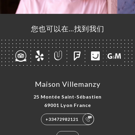
您也可以在…找到我们
Maison Villemanzy
25 Montée Saint-Sébastien
69001 Lyon France
+33472982121