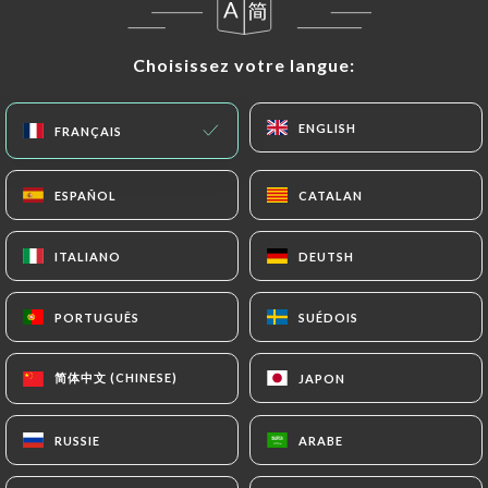
Fermé - Ouvre à 19:30
Choisissez votre langue:
Choisissez votre langue:
ENGLISH
ENGLISH
FRANÇAIS
FRANÇAIS
Maison Villemanzy
ESPAÑOL
ESPAÑOL
CATALAN
CATALAN
300 AVIS
ITALIANO
ITALIANO
DEUTSH
DEUTSH
RESTAURANT FRANÇAIS
25 Montée Saint-Sébastien
PORTUGUÊS
PORTUGUÊS
SUÉDOIS
SUÉDOIS
69001 Lyon France
简体中文 (CHINESE)
简体中文 (CHINESE)
JAPON
JAPON
RUSSIE
RUSSIE
ARABE
ARABE
Qui sommes nous?