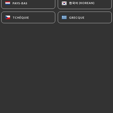
한국어 (KOREAN)
한국어 (KOREAN)
PAYS-BAS
PAYS-BAS
TCHÉQUIE
TCHÉQUIE
GRECQUE
GRECQUE
Chers clients notre rubrique contact
n'est plus fonctionnelle pendant un
court moment. Merci de nous adresser
vos demandes particulières à
maisonvillemanzy
@yahoo.fr
Maison Villemanzy
Perché sur les pentes de la Croix
Rousse, à 2 pas de l'opéra de Lyon et de
l'Hôtel de ville, cuisine de bistrot et
plats canailles dans un décor élégant