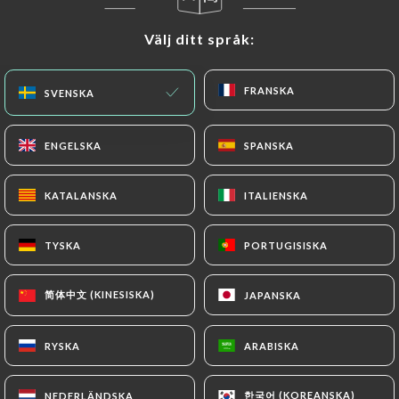
Stängt – öppnar kl. 19:30
Välj ditt språk:
Välj ditt språk:
FRANSKA
FRANSKA
SVENSKA
SVENSKA
Maison Villemanzy
ENGELSKA
ENGELSKA
SPANSKA
SPANSKA
KATALANSKA
KATALANSKA
ITALIENSKA
ITALIENSKA
300 OMDÖME
RESTAURANT FRANÇAIS
TYSKA
TYSKA
PORTUGISISKA
PORTUGISISKA
25 Montée Saint-Sébastien
69001 Lyon France
简体中文 (KINESISKA)
简体中文 (KINESISKA)
JAPANSKA
JAPANSKA
RYSKA
RYSKA
ARABISKA
ARABISKA
Vilka är vi?
한국어 (KOREANSKA)
한국어 (KOREANSKA)
NEDERLÄNDSKA
NEDERLÄNDSKA