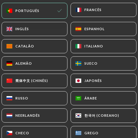
Grand-Marnier, Get 27, Limoncello - 4cl
FRANCÊS
FRANCÊS
PORTUGUÊS
PORTUGUÊS
7.50€
INGLÊS
INGLÊS
ESPANHOL
ESPANHOL
CATALÃO
CATALÃO
ITALIANO
ITALIANO
VINHOS TINTOS AOC :copo de vinho:
ALEMÃO
ALEMÃO
SUECO
SUECO
Aldeias Beaujolais M.Descombes 2023 - 75cl
29.00€
简体中文 (CHINÊS)
简体中文 (CHINÊS)
JAPONÊS
JAPONÊS
Brouilly Cuvée Julmary Franck Chavy 2023 -
75cl
RUSSO
RUSSO
ÁRABE
ÁRABE
38.00€
한국어 (COREANO)
한국어 (COREANO)
NEERLANDÊS
NEERLANDÊS
Julienas M. Descombes 2022 - 75cl
36.00€
CHECO
CHECO
GREGO
GREGO