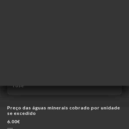
Café
OBSERVADO
A pedido, Côtes du Rhône Clos des
Lumières pode ser substituído ou
misturado com:
St Véran branco ou Côtes de Provence
rosé
Preço das águas minerais cobrado por unidade
se excedido
6.00€